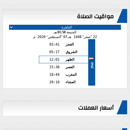
مواقيت الصلاة
الجمعة
01:50 مـ
22
صفر
1448 هـ
07
أغسطس
2026 م
الفجر
03:41
الشروق
05:17
الظهر
12:01
مصر
العصر
15:38
المغرب
18:44
العشاء
20:10
أسعار العملات