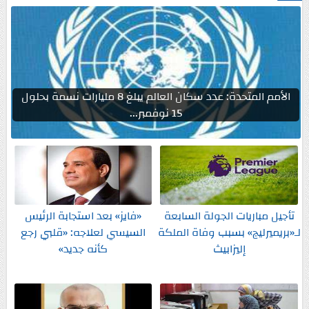
الأمم المتحدة: عدد سكان العالم يبلغ 8 مليارات نسمة بحلول
15 نوفمبر...
تأجيل مباريات الجولة السابعة
«فايز» بعد استجابة الرئيس
لـ«بريميرليج» بسبب وفاة الملكة
السيسي لعلاجه: «قلبي رجع
إليزابيث
كأنه جديد»