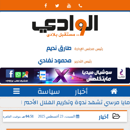




طارق نديم
رئيس مجلس الإدارة
محمود نفادي
رئيس التحرير

أخبار
سياسة

 يوليو من كل عام
مايا مرسي تشهد ندوة وتكريم الهلال الأحمر المصري ل
أخبار
السبت، 23 أغسطس 2025
04:51 مـ
بتوقيت القاهرة
2025-08-23 16:51:24