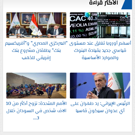
الأكثر قراءةً
أسهم أوروبا تغلق عند مستوى
”المركزي المصري” و”أفريكسيم
قياسي جديد بقيادة البنوك
بنك” يطلقان مشروع بنك
والموارد الأساسية
إفريقي للذهب
الرئيس الإيراني: رد طهران على
الأمم المتحدة: نزوح أكثر من 10
أي عدوان سيكون قاسيا
آلاف شخص في السودان خلال
3...