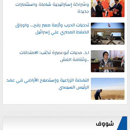
وشراكة إستراتيجية شاملة واستثمارات
جديدة
تحديات الحرب وأزمة معبر رفح... واوراق
الضغط المصري علي إسرائيل
ا.د. محبات أبوعميرة تكتب: الامتحانات
..وثقافة الغش
النهضة الزراعية وإستصلاح الأراضي في عهد
الرئيس السيسي
شووف