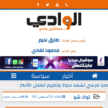




طارق نديم
رئيس مجلس الإدارة
محمود نفادي
رئيس التحرير

أخبار
سياسة

 يوليو من كل عام
مايا مرسي تشهد ندوة وتكريم الهلال الأحمر المصري ل
توك شو
الثلاثاء، 26 أغسطس 2025
04:56 مـ
بتوقيت القاهرة
2025-08-26 16:56:00