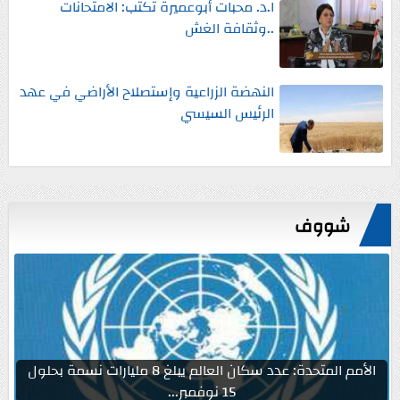
ا.د. محبات أبوعميرة تكتب: الامتحانات
..وثقافة الغش
النهضة الزراعية وإستصلاح الأراضي في عهد
الرئيس السيسي
شووف
الأمم المتحدة: عدد سكان العالم يبلغ 8 مليارات نسمة بحلول
15 نوفمبر...