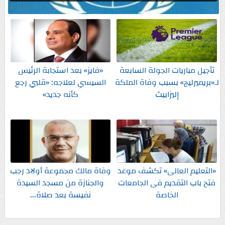
تأجيل مباريات الجولة السابعة
«فايز» بعد استجابة الرئيس
لـ«بريميرليج» بسبب وفاة الملكة
السيسي لعلاجه: «قلبي رجع
إليزابيث
كأنه جديد»
«التعليم العالى» تكشف موعد
وفاة مالك مجموعة أولاد رجب
فتح باب التقديم فى الجامعات
والجنازة من مسجد السيدة
الخاصة
نفيسة بعد صلاة...