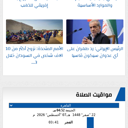
والموارد الأساسية
إفريقي للذهب
الرئيس الإيراني: رد طهران على
الأمم المتحدة: نزوح أكثر من 10
أي عدوان سيكون قاسيا
آلاف شخص في السودان خلال
3...
مواقيت الصلاة
الجمعة
04:52 مـ
22
صفر
1448 هـ
07
أغسطس
2026 م
الفجر
03:41