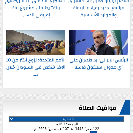
أسهم أوروبا تغلق عند مستوى
”المركزي المصري” و”أفريكسيم
قياسي جديد بقيادة البنوك
بنك” يطلقان مشروع بنك
والموارد الأساسية
إفريقي للذهب
الرئيس الإيراني: رد طهران على
الأمم المتحدة: نزوح أكثر من 10
أي عدوان سيكون قاسيا
آلاف شخص في السودان خلال
3...
مواقيت الصلاة
الجمعة
05:22 مـ
22
صفر
1448 هـ
07
أغسطس
2026 م