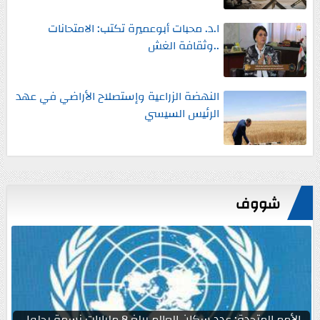
ا.د. محبات أبوعميرة تكتب: الامتحانات
..وثقافة الغش
النهضة الزراعية وإستصلاح الأراضي في عهد
الرئيس السيسي
شووف
الأمم المتحدة: عدد سكان العالم يبلغ 8 مليارات نسمة بحلول