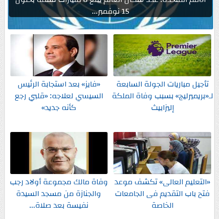
15 نوفمبر...
تأجيل مباريات الجولة السابعة
«فايز» بعد استجابة الرئيس
لـ«بريميرليج» بسبب وفاة الملكة
السيسي لعلاجه: «قلبي رجع
إليزابيث
كأنه جديد»
«التعليم العالى» تكشف موعد
وفاة مالك مجموعة أولاد رجب
فتح باب التقديم فى الجامعات
والجنازة من مسجد السيدة
الخاصة
نفيسة بعد صلاة...