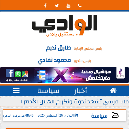




طارق نديم
رئيس مجلس الإدارة
محمود نفادي
رئيس التحرير

أخبار
سياسة

 يوليو من كل عام
مايا مرسي تشهد ندوة وتكريم الهلال الأحمر المصري ل
سياسة
الثلاثاء، 26 أغسطس 2025
08:40 مـ
بتوقيت القاهرة
2025-08-26 20:40:08