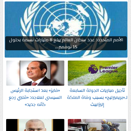
الأمم المتحدة: عدد سكان العالم يبلغ 8 مليارات نسمة بحلول
15 نوفمبر...
تأجيل مباريات الجولة السابعة
«فايز» بعد استجابة الرئيس
لـ«بريميرليج» بسبب وفاة الملكة
السيسي لعلاجه: «قلبي رجع
إليزابيث
كأنه جديد»