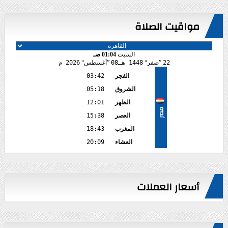
مواقيت الصلاة
السبت
01:04 صـ
22
صفر
1448 هـ
08
أغسطس
2026 م
الفجر
03:42
الشروق
05:18
الظهر
12:01
مصر
العصر
15:38
المغرب
18:43
العشاء
20:09
أسعار العملات