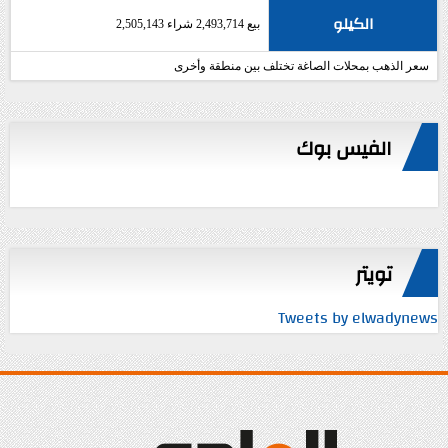
الكيلو
بيع 2,493,714 شراء 2,505,143
سعر الذهب بمحلات الصاغة تختلف بين منطقة وأخرى
الفيس بوك
تويتر
Tweets by elwadynews