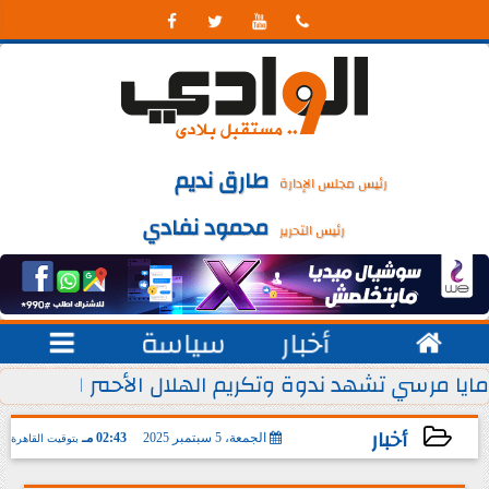




طارق نديم
رئيس مجلس الإدارة
محمود نفادي
رئيس التحرير

أخبار
سياسة

 يوليو من كل عام
مايا مرسي تشهد ندوة وتكريم الهلال الأحمر المصري ل
أخبار
الجمعة، 5 سبتمبر 2025
02:43 مـ
بتوقيت القاهرة
2025-09-05 14:43:31