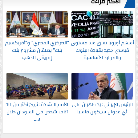
الأكثر قراءةً
أسهم أوروبا تغلق عند مستوى
”المركزي المصري” و”أفريكسيم
قياسي جديد بقيادة البنوك
بنك” يطلقان مشروع بنك
والموارد الأساسية
إفريقي للذهب
الرئيس الإيراني: رد طهران على
الأمم المتحدة: نزوح أكثر من 10
أي عدوان سيكون قاسيا
آلاف شخص في السودان خلال
3...