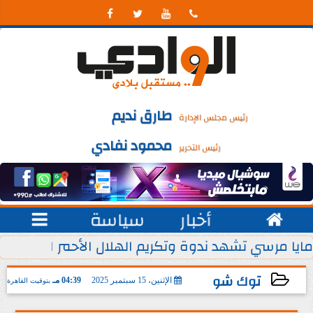




طارق نديم
رئيس مجلس الإدارة
محمود نفادي
رئيس التحرير

أخبار
سياسة

 يوليو من كل عام
مايا مرسي تشهد ندوة وتكريم الهلال الأحمر المصري ل
توك شو
الإثنين، 15 سبتمبر 2025
04:39 مـ
بتوقيت القاهرة
2025-09-15 16:39:43