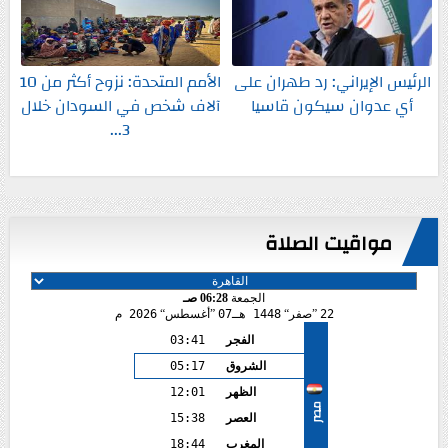
الرئيس الإيراني: رد طهران على
الأمم المتحدة: نزوح أكثر من 10
أي عدوان سيكون قاسيا
آلاف شخص في السودان خلال
3...
مواقيت الصلاة
الجمعة
06:28 صـ
22
صفر
1448 هـ
07
أغسطس
2026 م
الفجر
03:41
الشروق
05:17
الظهر
12:01
مصر
العصر
15:38
المغرب
18:44