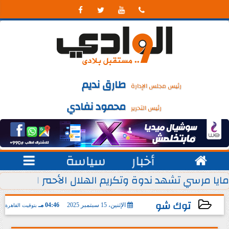




طارق نديم
رئيس مجلس الإدارة
محمود نفادي
رئيس التحرير

أخبار
سياسة

 يوليو من كل عام
مايا مرسي تشهد ندوة وتكريم الهلال الأحمر المصري ل
توك شو
الإثنين، 15 سبتمبر 2025
04:46 مـ
بتوقيت القاهرة
2025-09-15 16:46:02