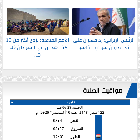
الرئيس الإيراني: رد طهران على
الأمم المتحدة: نزوح أكثر من 10
أي عدوان سيكون قاسيا
آلاف شخص في السودان خلال
3...
مواقيت الصلاة
الجمعة
06:28 صـ
22
صفر
1448 هـ
07
أغسطس
2026 م
الفجر
03:41
الشروق
05:17
الظهر
12:01