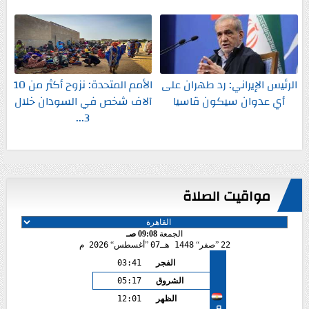
الرئيس الإيراني: رد طهران على
الأمم المتحدة: نزوح أكثر من 10
أي عدوان سيكون قاسيا
آلاف شخص في السودان خلال
3...
مواقيت الصلاة
الجمعة
09:08 صـ
22
صفر
1448 هـ
07
أغسطس
2026 م
الفجر
03:41
الشروق
05:17
الظهر
12:01