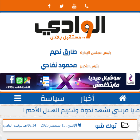




طارق نديم
رئيس مجلس الإدارة
محمود نفادي
رئيس التحرير

أخبار
سياسة

 يوليو من كل عام
مايا مرسي تشهد ندوة وتكريم الهلال الأحمر المصري ل
توك شو
الإثنين، 15 سبتمبر 2025
06:34 مـ
بتوقيت القاهرة
2025-09-15 18:34:58