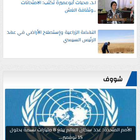
ا.د. محبات أبوعميرة تكتب: الامتحانات
..وثقافة الغش
النهضة الزراعية وإستصلاح الأراضي في عهد
الرئيس السيسي
شووف
الأمم المتحدة: عدد سكان العالم يبلغ 8 مليارات نسمة بحلول
15 نوفمبر...