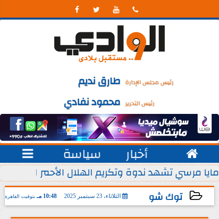




طارق نديم
رئيس مجلس الإدارة
محمود نفادي
رئيس التحرير

أخبار
سياسة

 يوليو من كل عام
مايا مرسي تشهد ندوة وتكريم الهلال الأحمر المصري ل
توك شو
الثلاثاء، 23 سبتمبر 2025
10:48 مـ
بتوقيت القاهرة
2025-09-23 22:48:47