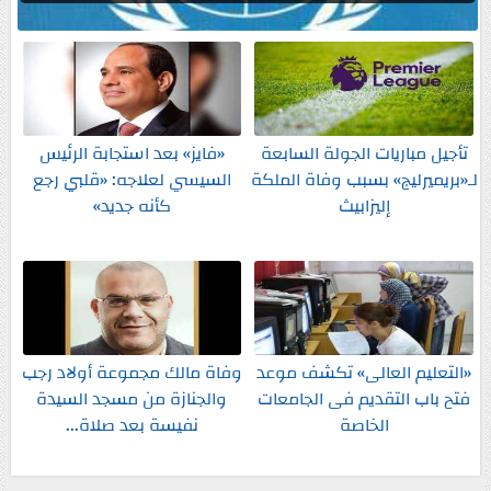
تأجيل مباريات الجولة السابعة
«فايز» بعد استجابة الرئيس
لـ«بريميرليج» بسبب وفاة الملكة
السيسي لعلاجه: «قلبي رجع
إليزابيث
كأنه جديد»
«التعليم العالى» تكشف موعد
وفاة مالك مجموعة أولاد رجب
فتح باب التقديم فى الجامعات
والجنازة من مسجد السيدة
الخاصة
نفيسة بعد صلاة...