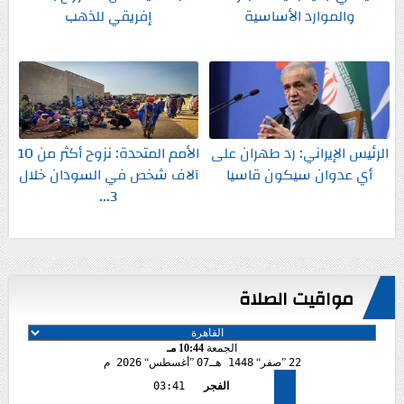
والموارد الأساسية
إفريقي للذهب
الرئيس الإيراني: رد طهران على
الأمم المتحدة: نزوح أكثر من 10
أي عدوان سيكون قاسيا
آلاف شخص في السودان خلال
3...
مواقيت الصلاة
الجمعة
10:44 مـ
22
صفر
1448 هـ
07
أغسطس
2026 م
الفجر
03:41