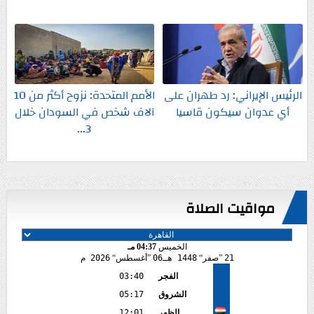
الرئيس الإيراني: رد طهران على
الأمم المتحدة: نزوح أكثر من 10
أي عدوان سيكون قاسيا
آلاف شخص في السودان خلال
3...
مواقيت الصلاة
الخميس
04:37 مـ
21
صفر
1448 هـ
06
أغسطس
2026 م
الفجر
03:40
الشروق
05:17
الظهر
12:01