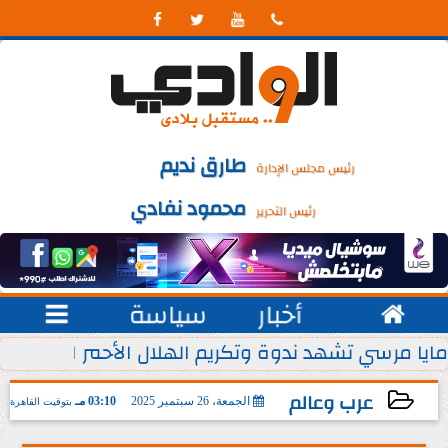




طارق نديم
رئيس مجلس الإدارة
محمود نفادي
رئيس التحرير

أخبار
سياسة

 يوليو من كل عام
مايا مرسي تشهد ندوة وتكريم الهلال الأحمر المصري ل
عرب وعالم
الجمعة، 26 سبتمبر 2025
03:10 مـ
بتوقيت القاهرة
2025-09-26 15:10:30