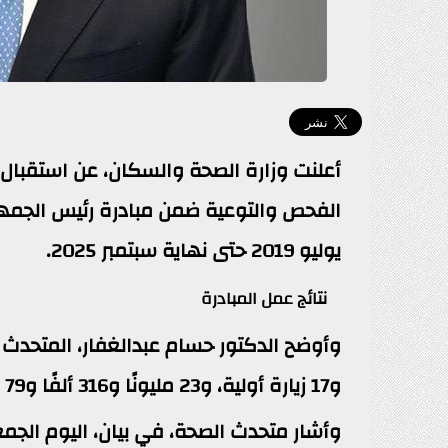
الفحص والتوعية ضمن مبادرة رئيس الجمهو
يوليو 2019 حتى نهاية سبتمبر 2025.
نتائج عمل المبادرة
و17 زيارة أولية، و23 مليونًا و316 ألفًا و79 زيارة دورية، و17 مليونًا و765 ألفًا و159 زيارة عارضة.
وأشار متحدث الصحة، في بيان، اليوم الجم