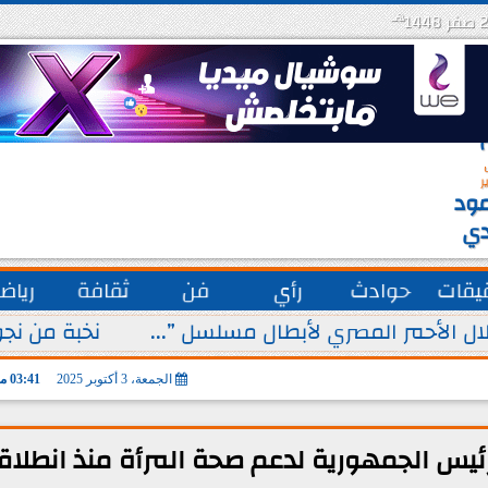
هـ
س
ة
ق
ر
ود
دي
يقات
حوادث
رأي
فن
ثقافة
رياض
ل الأحمر المصري لأبطال مسلسل ”...
نخبة من نجو
الجمعة، 3 أكتوبر 2025
03:41 مـ