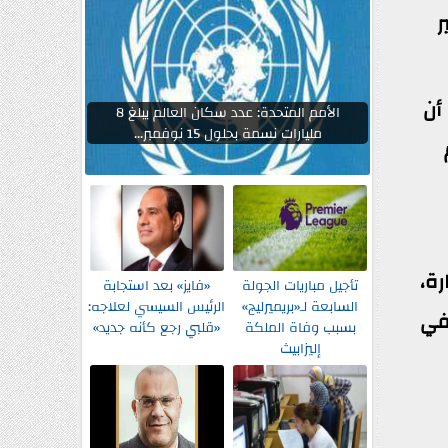
ر
ا أن
الأمم المتحدة: عدد سكان العالم يبلغ 8
مليارات نسمة بحلول 15 نوفمبر...
يم
 تابعًا للوزارة،
تأجيل مباريات الجولة
«فايز» بعد استجابة
السابعة لـ«بريميرليج»
الرئيس السيسي لعلاجه:
 في
بسبب وفاة الملكة
«قلبي رجع كأنه جديد»
إليزابيث