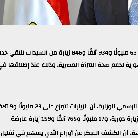
أعلنت وزارة الصحة والسكان، عن استقبال 63 مليونًا و934 ألفًا و846 زيارة من السيدات 
رية لدعم صحة المرأة المصرية، وذلك منذ إطلاقها في
وأوضح الدكتور حسام عبدالغفار، المتحدث الرسمي للوزارة، أن الزيارات ت
عة، أن الكشف المبكر عن أورام الثدي يسهم في تقليل