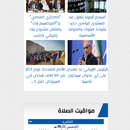
أسهم أوروبا تغلق عند
”المركزي المصري”
مستوى قياسي جديد
و”أفريكسيم بنك”
بقيادة البنوك والموارد
يطلقان مشروع بنك
الأساسية
إفريقي للذهب
الرئيس الإيراني: رد طهران
الأمم المتحدة: نزوح أكثر
على أي عدوان سيكون
من 10 آلاف شخص في
قاسيا
السودان خلال 3...
مواقيت الصلاة
الخميس
08:21 مـ