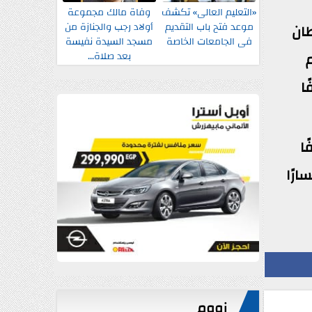
«التعليم العالى» تكشف
وفاة مالك مجموعة
موعد فتح باب التقديم
أولاد رجب والجنازة من
حالة إصابة بسرطان
فى الجامعات الخاصة
مسجد السيدة نفيسة
بعد صلاة...
ديم
81 سيدة بالوحدات المتنقلة، وإجراء 59 ألفًا
أمين الصحي أو نفقة الدولة، مع تدريب 30 ألفًا
ثولوجي)، واستقبال 30 ألفًا و215 استفسارًا
زووم