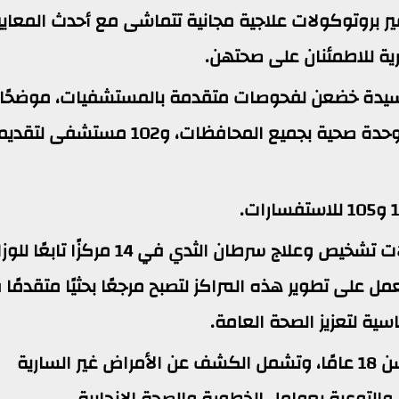
فير بروتوكولات علاجية مجانية تتماشى مع أحدث المعايي
ورية للاطمئنان على صحتهن.
فت «عبدالغفار» إلى أن 851 ألفًا و740 سيدة خضعن لفحوصات متقدمة بالمستشفيات، موضحً
المبادرة تقدم خدماتها المجانية عبر 3663 وحدة صحية بجميع المحافظات، و102 مستشفى لتقد
وأضاف أن المبادرة تعتمد أحدث بروتوكولات تشخيص وعلاج سرطان الثدي في 14 مركزًا
عمل على تطوير هذه المراكز لتصبح مرجعًا بحثيًا متقدمًا
اسية لتعزيز الصحة العامة.
وأكد أن المبادرة تستهدف السيدات من سن 18 عامًا، وتشمل الكشف عن الأمراض غير السارية
التوعية بعوامل الخطورة والصحة الإنجابية.