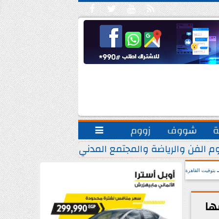





ة
شووف
زووم

م الفن والرياضة والمجتمع المدني.. يشاركون مبادرة ”
بتوقيت القاهرة