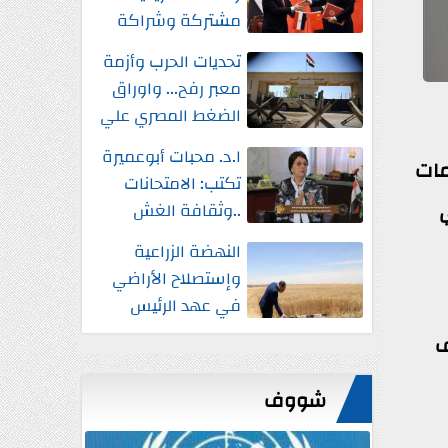
مشتركة وشراكة
إستراتيجية شاملة
تحديات الحرب وأزمة
واستثمارات جديدة
معبر رفح... واوراق
الضغط المصري علي
إسرائيل
ا.د. محبات أبوعميرة
لتلقي خدمات
تكتب: الامتحانات
..وثقافة الغش
النهضة الزراعية
وإستصلاح الأراضي
في عهد الرئيس
السيسي
توزع على 23 مليونًا و9 آلاف
شووف