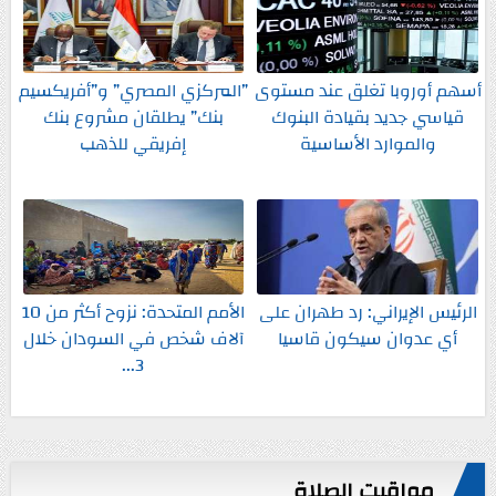
أسهم أوروبا تغلق عند مستوى
”المركزي المصري” و”أفريكسيم
قياسي جديد بقيادة البنوك
بنك” يطلقان مشروع بنك
والموارد الأساسية
إفريقي للذهب
الرئيس الإيراني: رد طهران على
الأمم المتحدة: نزوح أكثر من 10
أي عدوان سيكون قاسيا
آلاف شخص في السودان خلال
3...
مواقيت الصلاة