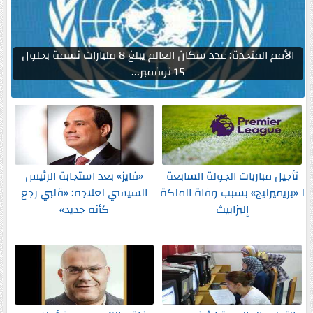
الأمم المتحدة: عدد سكان العالم يبلغ 8 مليارات نسمة بحلول
15 نوفمبر...
تأجيل مباريات الجولة السابعة
«فايز» بعد استجابة الرئيس
لـ«بريميرليج» بسبب وفاة الملكة
السيسي لعلاجه: «قلبي رجع
إليزابيث
كأنه جديد»