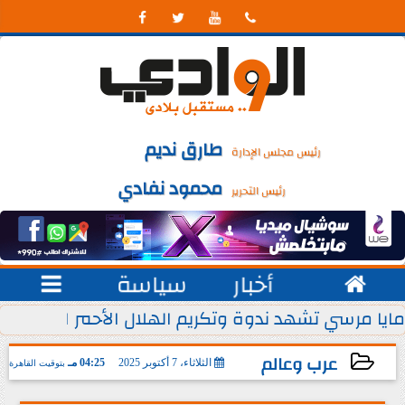




طارق نديم
رئيس مجلس الإدارة
محمود نفادي
رئيس التحرير

أخبار
سياسة

 يوليو من كل عام
مايا مرسي تشهد ندوة وتكريم الهلال الأحمر المصري ل
عرب وعالم
الثلاثاء، 7 أكتوبر 2025
04:25 مـ
بتوقيت القاهرة
2025-10-07 16:25:21