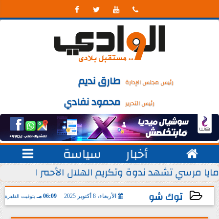




طارق نديم
رئيس مجلس الإدارة
محمود نفادي
رئيس التحرير

أخبار
سياسة

 يوليو من كل عام
مايا مرسي تشهد ندوة وتكريم الهلال الأحمر المصري ل
توك شو
الأربعاء، 8 أكتوبر 2025
06:09 مـ
بتوقيت القاهرة
2025-10-08 18:09:36