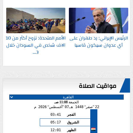
الرئيس الإيراني: رد طهران على
الأمم المتحدة: نزوح أكثر من 10
أي عدوان سيكون قاسيا
آلاف شخص في السودان خلال
3...
مواقيت الصلاة
الجمعة
11:08 صـ
22
صفر
1448 هـ
07
أغسطس
2026 م
الفجر
03:41
الشروق
05:17
الظهر
12:01