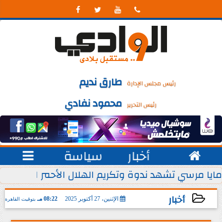




طارق نديم
رئيس مجلس الإدارة
محمود نفادي
رئيس التحرير

أخبار
سياسة

 يوليو من كل عام
مايا مرسي تشهد ندوة وتكريم الهلال الأحمر المصري ل
أخبار
الإثنين، 27 أكتوبر 2025
08:22 مـ
بتوقيت القاهرة
2025-10-27 20:22:33