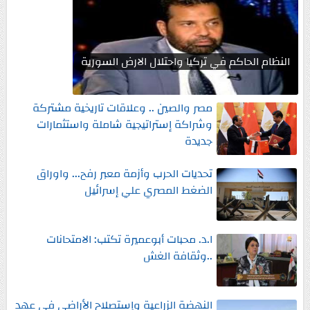
النظام الحاكم في تركيا واحتلال الارض السورية
مصر والصين .. وعلاقات تاريخية مشتركة
وشراكة إستراتيجية شاملة واستثمارات
جديدة
تحديات الحرب وأزمة معبر رفح... واوراق
الضغط المصري علي إسرائيل
ا.د. محبات أبوعميرة تكتب: الامتحانات
..وثقافة الغش
النهضة الزراعية وإستصلاح الأراضي في عهد