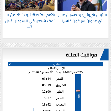
الرئيس الإيراني: رد طهران على
الأمم المتحدة: نزوح أكثر من 10
أي عدوان سيكون قاسيا
آلاف شخص في السودان خلال
3...
مواقيت الصلاة
الإثنين
10:03 مـ
25
صفر
1448 هـ
10
أغسطس
2026 م
الفجر
03:44
الشروق
05:19
الظهر
12:00
مصر
العصر
15:37
المغرب
18:42
العشاء
20:06