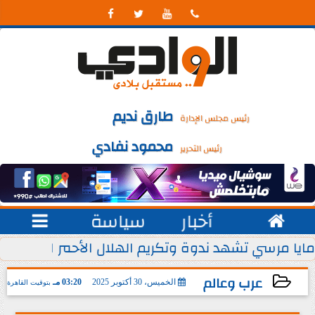




طارق نديم
رئيس مجلس الإدارة
محمود نفادي
رئيس التحرير

أخبار
سياسة

 يوليو من كل عام
مايا مرسي تشهد ندوة وتكريم الهلال الأحمر المصري ل
عرب وعالم
الخميس، 30 أكتوبر 2025
03:20 مـ
بتوقيت القاهرة
2025-10-30 15:20:03