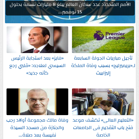
الأمم المتحدة: عدد سكان العالم يبلغ 8 مليارات نسمة بحلول
15 نوفمبر...
تأجيل مباريات الجولة السابعة
«فايز» بعد استجابة الرئيس
لـ«بريميرليج» بسبب وفاة الملكة
السيسي لعلاجه: «قلبي رجع
إليزابيث
كأنه جديد»
«التعليم العالى» تكشف موعد
وفاة مالك مجموعة أولاد رجب
فتح باب التقديم فى الجامعات
والجنازة من مسجد السيدة
الخاصة
نفيسة بعد صلاة...