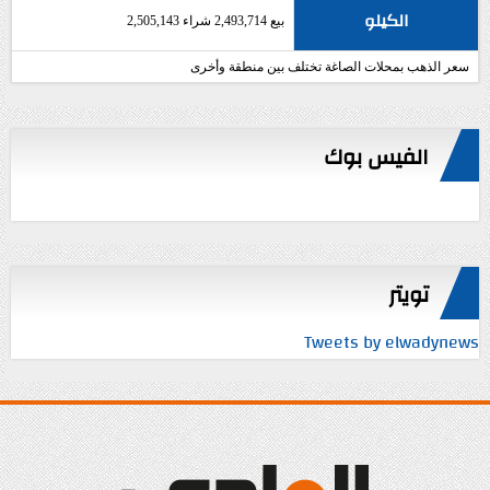
الكيلو
بيع 2,493,714 شراء 2,505,143
سعر الذهب بمحلات الصاغة تختلف بين منطقة وأخرى
الفيس بوك
تويتر
Tweets by elwadynews