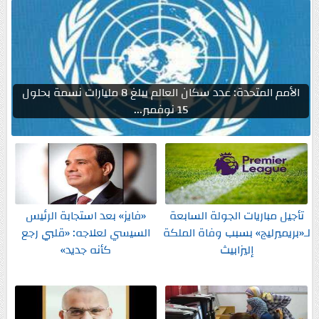
الأمم المتحدة: عدد سكان العالم يبلغ 8 مليارات نسمة بحلول
15 نوفمبر...
تأجيل مباريات الجولة السابعة
«فايز» بعد استجابة الرئيس
لـ«بريميرليج» بسبب وفاة الملكة
السيسي لعلاجه: «قلبي رجع
إليزابيث
كأنه جديد»