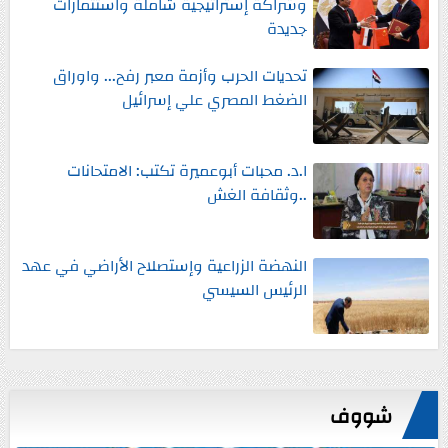
وشراكة إستراتيجية شاملة واستثمارات
جديدة
تحديات الحرب وأزمة معبر رفح... واوراق
الضغط المصري علي إسرائيل
ا.د. محبات أبوعميرة تكتب: الامتحانات
..وثقافة الغش
النهضة الزراعية وإستصلاح الأراضي في عهد
الرئيس السيسي
شووف