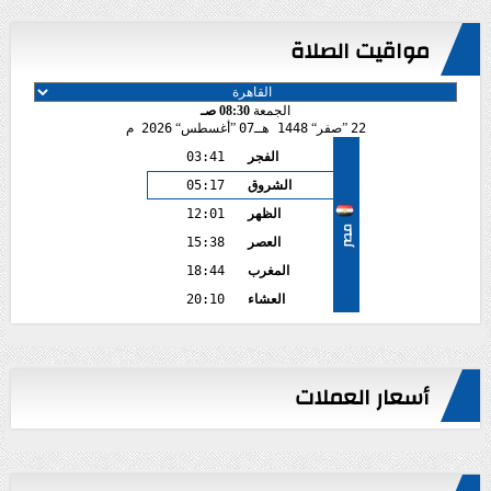
مواقيت الصلاة
الجمعة
08:30 صـ
22
صفر
1448 هـ
07
أغسطس
2026 م
الفجر
03:41
الشروق
05:17
الظهر
12:01
مصر
العصر
15:38
المغرب
18:44
العشاء
20:10
أسعار العملات