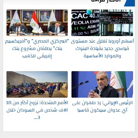
أسهم أوروبا تغلق عند مستوى
”المركزي المصري” و”أفريكسيم
قياسي جديد بقيادة البنوك
بنك” يطلقان مشروع بنك
والموارد الأساسية
إفريقي للذهب
الرئيس الإيراني: رد طهران على
الأمم المتحدة: نزوح أكثر من 10
أي عدوان سيكون قاسيا
آلاف شخص في السودان خلال
3...