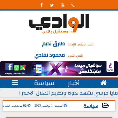




طارق نديم
رئيس مجلس الإدارة
محمود نفادي
رئيس التحرير

أخبار
سياسة

 يوليو من كل عام
مايا مرسي تشهد ندوة وتكريم الهلال الأحمر المصري ل
سياسة
السبت، 1 نوفمبر 2025
02:05 مـ
بتوقيت القاهرة
2025-11-01 14:05:46