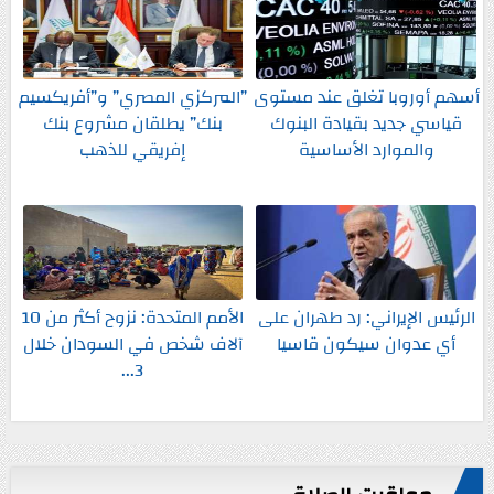
أسهم أوروبا تغلق عند مستوى
”المركزي المصري” و”أفريكسيم
قياسي جديد بقيادة البنوك
بنك” يطلقان مشروع بنك
والموارد الأساسية
إفريقي للذهب
الرئيس الإيراني: رد طهران على
الأمم المتحدة: نزوح أكثر من 10
أي عدوان سيكون قاسيا
آلاف شخص في السودان خلال
3...