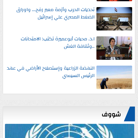
تحديات الحرب وأزمة معبر رفح... واوراق
الضغط المصري علي إسرائيل
ا.د. محبات أبوعميرة تكتب: الامتحانات
..وثقافة الغش
النهضة الزراعية وإستصلاح الأراضي في عهد
الرئيس السيسي
شووف