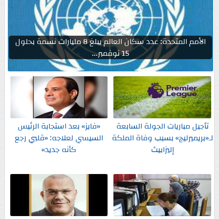
الأمم المتحدة: عدد سكان العالم يبلغ 8 مليارات نسمة بحلول
15 نوفمبر...
تأجيل مباريات الجولة السابعة
«فايز» بعد استجابة الرئيس
لـ«بريميرليج» بسبب وفاة الملكة
السيسي لعلاجه: «قلبي رجع
إليزابيث
كأنه جديد»