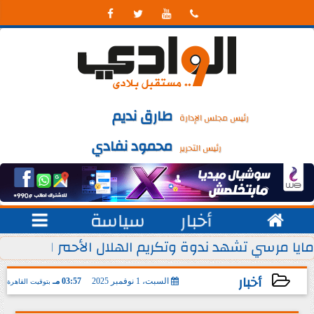




طارق نديم
رئيس مجلس الإدارة
محمود نفادي
رئيس التحرير

أخبار
سياسة

 يوليو من كل عام
مايا مرسي تشهد ندوة وتكريم الهلال الأحمر المصري ل
أخبار
السبت، 1 نوفمبر 2025
03:57 مـ
بتوقيت القاهرة
2025-11-01 15:57:37