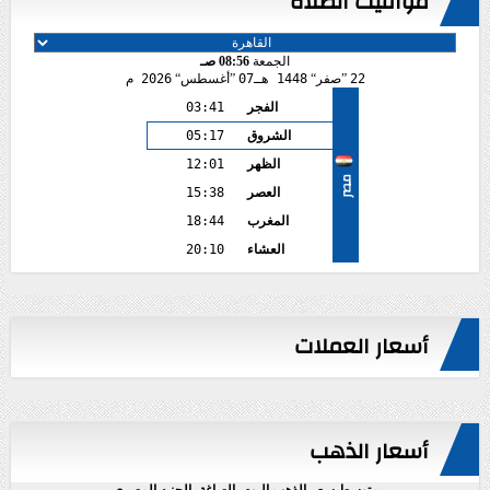
مواقيت الصلاة
الجمعة
08:56 صـ
22
صفر
1448 هـ
07
أغسطس
2026 م
الفجر
03:41
الشروق
05:17
الظهر
12:01
مصر
العصر
15:38
المغرب
18:44
العشاء
20:10
أسعار العملات
أسعار الذهب