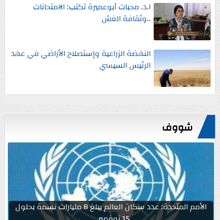
ا.د. محبات أبوعميرة تكتب: الامتحانات
..وثقافة الغش
النهضة الزراعية وإستصلاح الأراضي في عهد
الرئيس السيسي
شووف
الأمم المتحدة: عدد سكان العالم يبلغ 8 مليارات نسمة بحلول
15 نوفمبر...