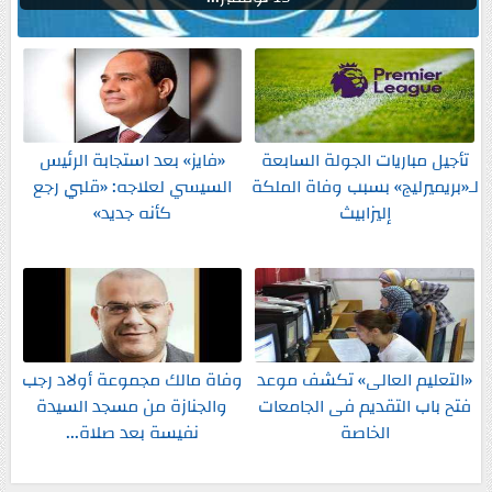
تأجيل مباريات الجولة السابعة
«فايز» بعد استجابة الرئيس
لـ«بريميرليج» بسبب وفاة الملكة
السيسي لعلاجه: «قلبي رجع
إليزابيث
كأنه جديد»
«التعليم العالى» تكشف موعد
وفاة مالك مجموعة أولاد رجب
فتح باب التقديم فى الجامعات
والجنازة من مسجد السيدة
الخاصة
نفيسة بعد صلاة...