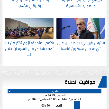
والموارد الأساسية
إفريقي للذهب
الرئيس الإيراني: رد طهران على
الأمم المتحدة: نزوح أكثر من 10
أي عدوان سيكون قاسيا
آلاف شخص في السودان خلال
3...
مواقيت الصلاة
الخميس
06:49 صـ
21
صفر
1448 هـ
06
أغسطس
2026 م
الفجر
03:40