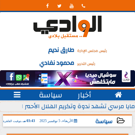




طارق نديم
رئيس مجلس الإدارة
محمود نفادي
رئيس التحرير

أخبار
سياسة

 يوليو من كل عام
مايا مرسي تشهد ندوة وتكريم الهلال الأحمر المصري ل
سياسة
الأربعاء، 5 نوفمبر 2025
03:43 مـ
بتوقيت القاهرة
2025-11-05 15:43:36