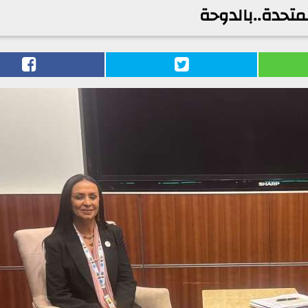
متحدة..بالدوحة