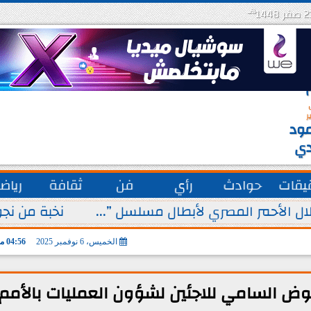
هـ
س
ة
ق
ر
ود
دي
يقات
حوادث
رأي
فن
ثقافة
رياض
ل الأحمر المصري لأبطال مسلسل ”...
نخبة من نجو
الخميس، 6 نوفمبر 2025
04:56 مـ
ض السامي للاجئين لشؤون العمليات بالأمم