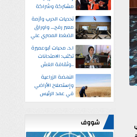
مشتركة وشراكة
إستراتيجية شاملة
تحديات الحرب وأزمة
واستثمارات جديدة
معبر رفح... واوراق
الضغط المصري علي
إسرائيل
ا.د. محبات أبوعميرة
تكتب: الامتحانات
..وثقافة الغش
النهضة الزراعية
وإستصلاح الأراضي
في عهد الرئيس
السيسي
شووف
ي