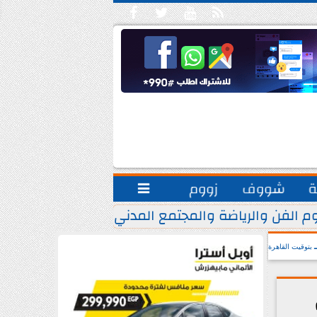





ة
شووف
زووم

م الفن والرياضة والمجتمع المدني.. يشاركون مبادرة ”
بتوقيت القاهرة