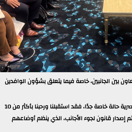
عاون بين الجانبين، خاصة فيما يتعلق بشؤون الوافدين
وأكدت الدكتورة مايا مرسي أن الحالة المصرية حالة خاصة جدًا، فقد استقبلنا ورحبنا بأكثر من 10
 إصدار قانون لجوء الأجانب، الذي ينظم أوضاعهم