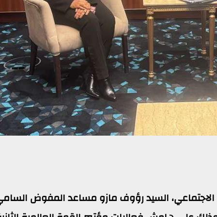
ن الاجتماعي، السيد رؤوف مازو مساعد المفوض السام