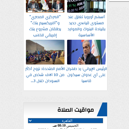
أسهم أوروبا تغلق عند
”المركزي المصري”
مستوى قياسي جديد
و”أفريكسيم بنك”
بقيادة البنوك والموارد
يطلقان مشروع بنك
الأساسية
إفريقي للذهب
الرئيس الإيراني: رد طهران
الأمم المتحدة: نزوح أكثر
على أي عدوان سيكون
من 10 آلاف شخص في
قاسيا
السودان خلال 3...
مواقيت الصلاة
الخميس
08:10 صـ