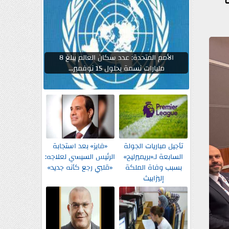
ة
الأمم المتحدة: عدد سكان العالم يبلغ 8
مليارات نسمة بحلول 15 نوفمبر...
تأجيل مباريات الجولة
«فايز» بعد استجابة
السابعة لـ«بريميرليج»
الرئيس السيسي لعلاجه:
بسبب وفاة الملكة
«قلبي رجع كأنه جديد»
إليزابيث