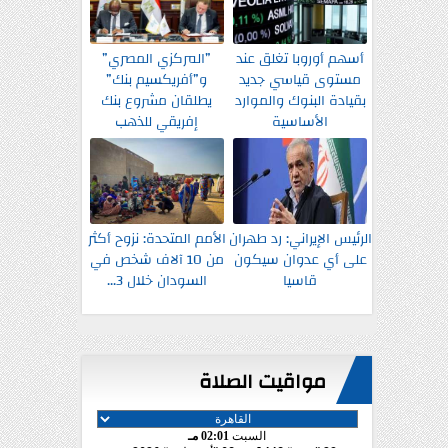
أسهم أوروبا تغلق عند
”المركزي المصري”
مستوى قياسي جديد
و”أفريكسيم بنك”
بقيادة البنوك والموارد
يطلقان مشروع بنك
الأساسية
إفريقي للذهب
الرئيس الإيراني: رد طهران
الأمم المتحدة: نزوح أكثر
على أي عدوان سيكون
من 10 آلاف شخص في
قاسيا
السودان خلال 3...
مواقيت الصلاة
السبت
02:01 مـ