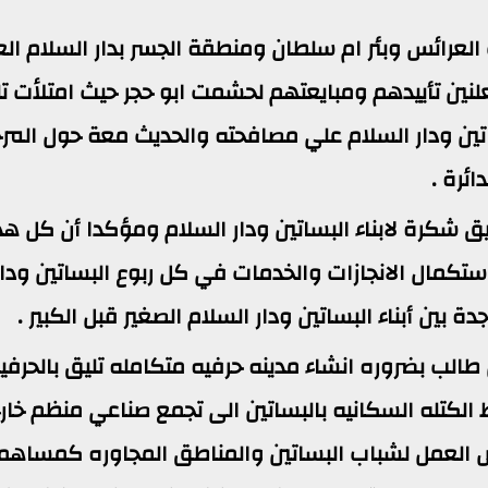
لعرائس وبئر ام سلطان ومنطقة الجسر بدار السلام الع
لنين تأييدهم ومبايعتهم لحشمت ابو حجر حيث امتلأت ت
تين ودار السلام علي مصافحته والحديث معة حول المرح
ئرة .
شكرة لابناء البساتين ودار السلام ومؤكدا أن كل هذ
ستكمال الانجازات والخدمات في كل ربوع البساتين ودار
 بين أبناء البساتين ودار السلام الصغير قبل الكبير .
الب بضروره انشاء مدينه حرفيه متكامله تليق بالحرفي
لكتله السكانيه بالبساتين الى تجمع صناعي منظم خار
ص العمل لشباب البساتين والمناطق المجاوره كمساهم