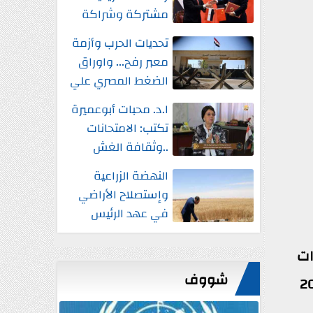
مشتركة وشراكة
إستراتيجية شاملة
تحديات الحرب وأزمة
واستثمارات جديدة
معبر رفح... واوراق
الضغط المصري علي
إسرائيل
ا.د. محبات أبوعميرة
تكتب: الامتحانات
..وثقافة الغش
النهضة الزراعية
وإستصلاح الأراضي
في عهد الرئيس
السيسي
ات
شووف
ين ودار السلام حشمت ابو حجر والذي يخوض انتخابات مجلس النواب 2025 برقم 20