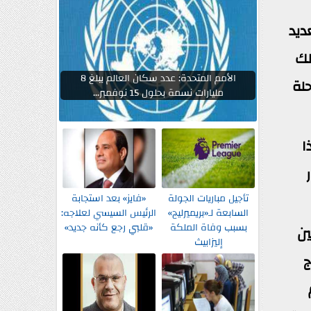
ديد
لك
الأمم المتحدة: عدد سكان العالم يبلغ 8
لة
مليارات نسمة بحلول 15 نوفمبر...
ا
تأجيل مباريات الجولة
«فايز» بعد استجابة
السابعة لـ«بريميرليج»
الرئيس السيسي لعلاجه:
بسبب وفاة الملكة
«قلبي رجع كأنه جديد»
ين
إليزابيث
ج