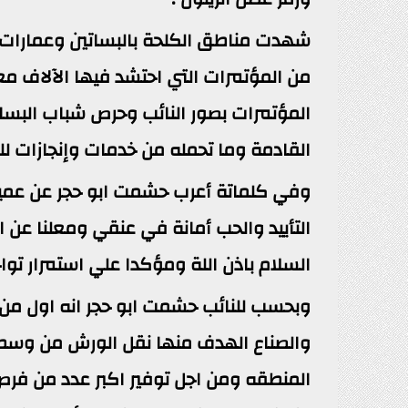
شهدت مناطق الكلحة بالبساتين وعمارات ا
من المؤتمرات التي احتشد فيها الآلاف مع
المؤتمرات بصور النائب وحرص شباب البسا
القادمة وما تحمله من خدمات وإنجازات للدا
وفي كلماتة أعرب حشمت ابو حجر عن عميق 
التأييد والحب أمانة في عنقي ومعلنا عن ا
السلام باذن اللة ومؤكدا علي استمرار تواجدة
وبحسب للنائب حشمت ابو حجر انه اول من ط
والصناع الهدف منها نقل الورش من وسط ا
المنطقه ومن اجل توفير اكبر عدد من فر