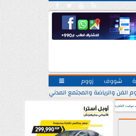





ة
شووف
زووم

م الفن والرياضة والمجتمع المدني.. يشاركون مبادرة ”
بتوقيت القاهرة