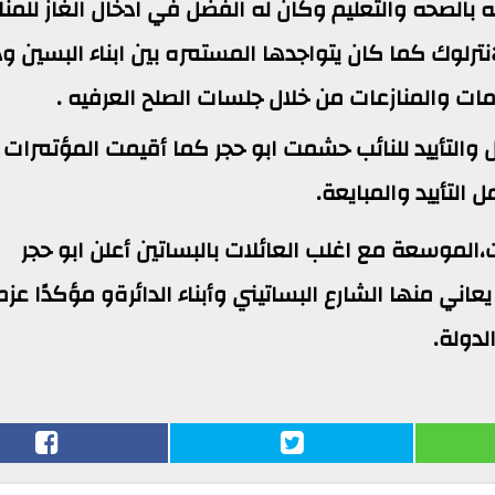
اصه بالصحه والتعليم وكان له الفضل في ادخال الغاز للم
نترلوك كما كان يتواجدها المستمره بين ابناء البسين ود
ات والمنازعات من خلال جلسات الصلح العرفيه .
ل والتأييد للنائب حشمت ابو حجر كما أقيمت المؤتمرات
 التأييد والمبايعة.
لموسعة مع اغلب العائلات بالبساتين أعلن ابو حجر
ني منها الشارع البساتيني وأبناء الدائرةو مؤكدًا عزم
دولة.