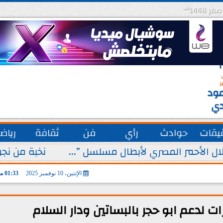
هـ
س
ة
ق
ر
ود
دي
يقات
حوادث
رأي
فن
ثقافة
رياض
ل الأحمر المصري لأبطال مسلسل ”...
نخبة من نجو
الإثنين، 10 نوفمبر 2025
01:33 مـ
لدعم ابو حجر بالبساتين ودار السلام