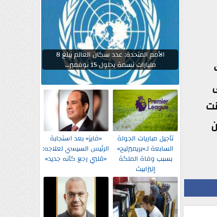
الأمم المتحدة: عدد سكان العالم يبلغ 8
مليارات نسمة بحلول 15 نوفمبر...
ى
نت
ن
تأجيل مباريات الجولة
«فايز» بعد استجابة
السابعة لـ«بريميرليج»
الرئيس السيسي لعلاجه:
بسبب وفاة الملكة
«قلبي رجع كأنه جديد»
إليزابيث