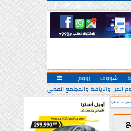





ة
شووف
زووم

م الفن والرياضة والمجتمع المدني.. يشاركون مبادرة ”
بتوقيت القاهرة
ع