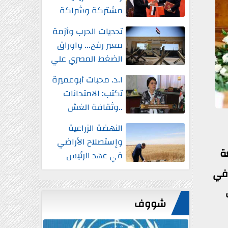
مشتركة وشراكة
إستراتيجية شاملة
تحديات الحرب وأزمة
واستثمارات جديدة
معبر رفح... واوراق
الضغط المصري علي
إسرائيل
ا.د. محبات أبوعميرة
تكتب: الامتحانات
..وثقافة الغش
النهضة الزراعية
وإستصلاح الأراضي
ة
في عهد الرئيس
السيسي
 في
شووف