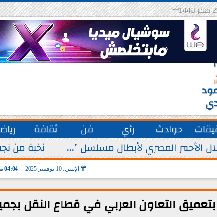
هـ
س
ة
ق
ر
ود
دي
يقات
حوادث
رأي
فن
ثقافة
رياض
ل الأحمر المصري لأبطال مسلسل ”...
نخبة من نجو
الإثنين، 10 نوفمبر 2025
04:04 مـ
 بتعميق التعاون العربي في قطاع النقل بجمي