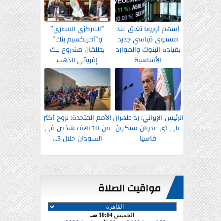
أسهم أوروبا تغلق عند
”المركزي المصري”
مستوى قياسي جديد
و”أفريكسيم بنك”
بقيادة البنوك والموارد
يطلقان مشروع بنك
الأساسية
إفريقي للذهب
الرئيس الإيراني: رد طهران
الأمم المتحدة: نزوح أكثر
على أي عدوان سيكون
من 10 آلاف شخص في
قاسيا
السودان خلال 3...
مواقيت الصلاة
الخميس
10:04 صـ