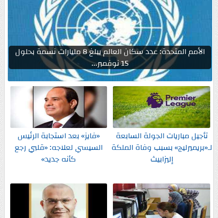
الأمم المتحدة: عدد سكان العالم يبلغ 8 مليارات نسمة بحلول
15 نوفمبر...
تأجيل مباريات الجولة السابعة
«فايز» بعد استجابة الرئيس
لـ«بريميرليج» بسبب وفاة الملكة
السيسي لعلاجه: «قلبي رجع
إليزابيث
كأنه جديد»