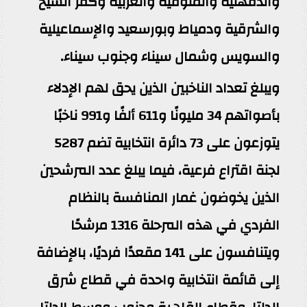
والدقهلية والمنوفية والغربية وكفر الشيخ
والشرقية ودمياط وبورسعيد والإسماعيلية
والسويس وشمال سيناء وجنوب سيناء.
ويبلغ تعداد الناخبين الذين يحق لهم الإدلاء
بأصواتهم 34 مليونًا و611 ألفًا و991 ناخبًا
يتوزعون على 73 دائرة انتخابية تضم 5287
لجنة اقتراع فرعية، فيما يبلغ عدد المرشحين
الذين يخوضون غمار المنافسة بالنظام
الفردي في هذه المرحلة 1316 مرشحًا
ويتنافسون على 141 مقعدًا فرديًا، بالإضافة
إلى قائمة انتخابية واحدة في قطاع شرق