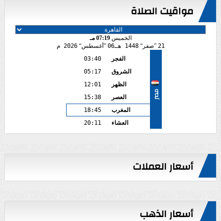
مواقيت الصلاة
الخميس
07:19 مـ
21
صفر
1448 هـ
06
أغسطس
2026 م
الفجر
03:40
الشروق
05:17
الظهر
12:01
مصر
العصر
15:38
المغرب
18:45
العشاء
20:11
أسعار العملات
أسعار الذهب