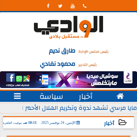




طارق نديم
رئيس مجلس الإدارة
محمود نفادي
رئيس التحرير

أخبار
سياسة

 يوليو من كل عام
مايا مرسي تشهد ندوة وتكريم الهلال الأحمر المصري ل
أخبار
الإثنين، 24 نوفمبر 2025
10:11 صـ
بتوقيت القاهرة
2025-11-24 10:11:56