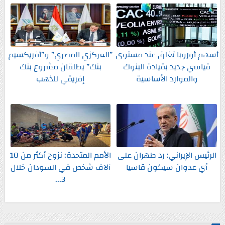
أسهم أوروبا تغلق عند مستوى
”المركزي المصري” و”أفريكسيم
قياسي جديد بقيادة البنوك
بنك” يطلقان مشروع بنك
والموارد الأساسية
إفريقي للذهب
الرئيس الإيراني: رد طهران على
الأمم المتحدة: نزوح أكثر من 10
أي عدوان سيكون قاسيا
آلاف شخص في السودان خلال
3...