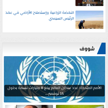
النهضة الزراعية وإستصلاح الأراضي في عهد
الرئيس السيسي
شووف
الأمم المتحدة: عدد سكان العالم يبلغ 8 مليارات نسمة بحلول
15 نوفمبر...