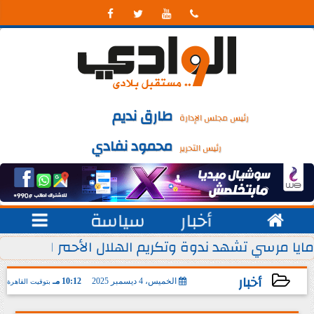




طارق نديم
رئيس مجلس الإدارة
محمود نفادي
رئيس التحرير

أخبار
سياسة

 يوليو من كل عام
مايا مرسي تشهد ندوة وتكريم الهلال الأحمر المصري ل
أخبار
الخميس، 4 ديسمبر 2025
10:12 مـ
بتوقيت القاهرة
2025-12-04 22:12:49