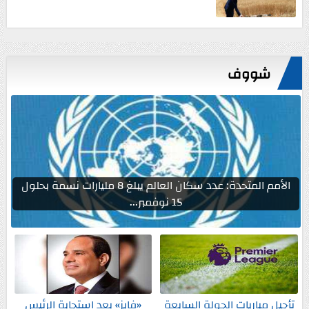
شووف
الأمم المتحدة: عدد سكان العالم يبلغ 8 مليارات نسمة بحلول
15 نوفمبر...
تأجيل مباريات الجولة السابعة
«فايز» بعد استجابة الرئيس