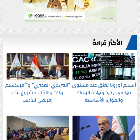
الأكثر قراءةً
أسهم أوروبا تغلق عند مستوى
”المركزي المصري” و”أفريكسيم
قياسي جديد بقيادة البنوك
بنك” يطلقان مشروع بنك
والموارد الأساسية
إفريقي للذهب