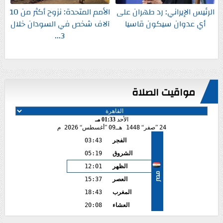
الرئيس الإيراني: رد طهران على
الأمم المتحدة: نزوح أكثر من 10
أي عدوان سيكون قاسيا
آلاف شخص في السودان خلال
3...
مواقيت الصلاة
الأحد
01:33 مـ
24
صفر
1448 هـ
09
أغسطس
2026 م
الفجر
03:43
الشروق
05:19
الظهر
12:01
مصر
العصر
15:37
المغرب
18:43
العشاء
20:08