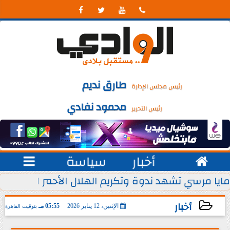




طارق نديم
رئيس مجلس الإدارة
محمود نفادي
رئيس التحرير

أخبار
سياسة

 يوليو من كل عام
مايا مرسي تشهد ندوة وتكريم الهلال الأحمر المصري ل
أخبار
الإثنين، 12 يناير 2026
05:55 مـ
بتوقيت القاهرة
2026-01-12 17:55:00