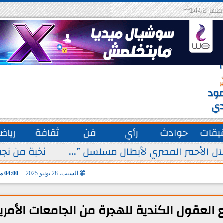
هـ
س
ة
ق
ر
ود
دي
يقات
حوادث
رأي
فن
ثقافة
رياض
ل الأحمر المصري لأبطال مسلسل ”...
نخبة من نجو
السبت، 28 يونيو 2025
04:00 مـ
 العقول الكندية للهجرة من الجامعات الأمري