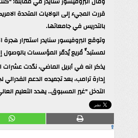
وقال البروفيسور سنايدر في مقابلة: "كن
قررت المجيء إلى الولايات المتحدة الامري
بالتدريس في جامعاتها.
وتوقع البروفيسور سنايدر استمرار هجرة ال
لمستبدٍّ مُريع يُدمّر المؤسسات بالوصول 
يذكر انه في أبريل الماضي، ندّدت عشرات 
إدارة ترامب، بعد تجميده الدعم الفدرالي ل
التدخل "غير المسبوق.. يهدد التعليم العال
⇧