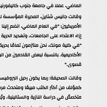
الماضي، عملا في جامعة جنوب كاليفورنيا.
وقالت جانيس شتاين، المديرة المؤسسة لك
الأمريكيين: "في العام الماضي، انضم إلينا
إزاء الاعتداء على الجامعات، وتهديد الحر
"في كلية مونك، نحن ملتزمون تمامًا بحرية
الأكاديمية. بالنسبة لبعض القادمين من الو
قصوى."
وقالت الصحيفة: ربما يكون رحيل البروفيسور 
كمؤلف من أكثر الكتب مبيعًا ومتحدث مرمو
متخصصٌ في دراسة النازية والستالينية، ويُ