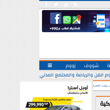





ة
شووف
زووم

م الفن والرياضة والمجتمع المدني.. يشاركون مبادرة ”
بتوقيت القاهرة
كية