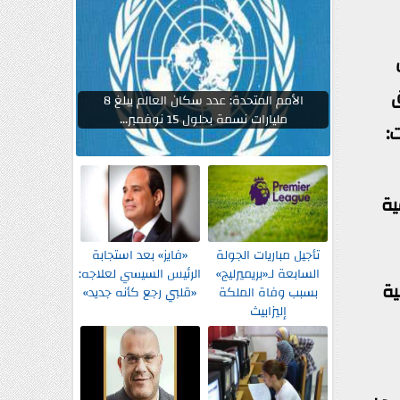
ق
الأمم المتحدة: عدد سكان العالم يبلغ 8
مليارات نسمة بحلول 15 نوفمبر...
:
ية
تأجيل مباريات الجولة
«فايز» بعد استجابة
السابعة لـ«بريميرليج»
الرئيس السيسي لعلاجه:
ية
بسبب وفاة الملكة
«قلبي رجع كأنه جديد»
إليزابيث