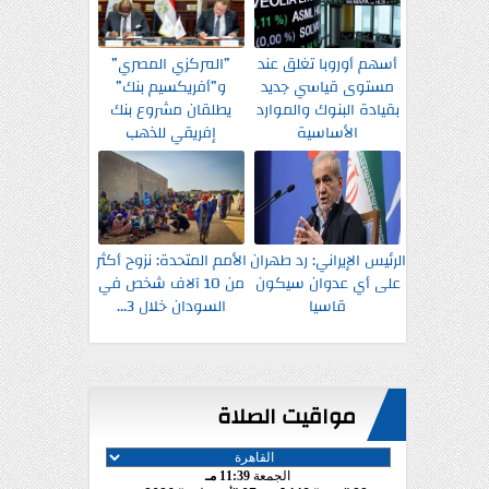
أسهم أوروبا تغلق عند
”المركزي المصري”
مستوى قياسي جديد
و”أفريكسيم بنك”
بقيادة البنوك والموارد
يطلقان مشروع بنك
الأساسية
إفريقي للذهب
الرئيس الإيراني: رد طهران
الأمم المتحدة: نزوح أكثر
على أي عدوان سيكون
من 10 آلاف شخص في
قاسيا
السودان خلال 3...
مواقيت الصلاة
الجمعة
11:39 مـ