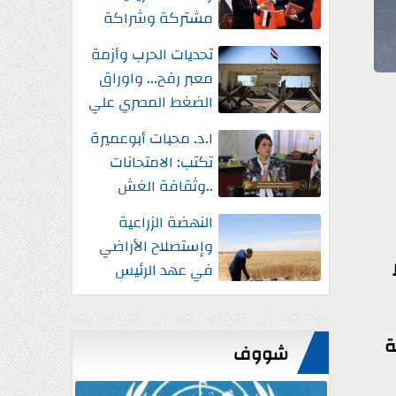
مشتركة وشراكة
إستراتيجية شاملة
تحديات الحرب وأزمة
واستثمارات جديدة
معبر رفح... واوراق
الضغط المصري علي
إسرائيل
ا.د. محبات أبوعميرة
تكتب: الامتحانات
..وثقافة الغش
النهضة الزراعية
وإستصلاح الأراضي
في عهد الرئيس
السيسي
ة
شووف