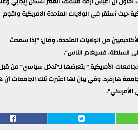
ت أحاول أن أعيش أزمة منتصف العمر بشكل إيجابي وعن
كية حيث أستقر في الولايات المتحدة الامريكية واقوم
أكاديميين من الولايات المتحدة، وقال: "إذا سمحتَ
إلى السلطة، فسيغادر الناس".
الجامعات الأمريكية " بتعرضها لـ"تدخل سياسي" من قبل
جامعة هارفرد. وفي بيان لها اعتبرت تلك الجامعات أن ه
ي الأمريكي".